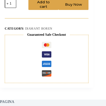
Nat
Add to
Buy Now
-
cart
beton/gewapend
-
aansl.
1
1/4
450/172
CATEGORY:
DIAMANT BOREN
mm
Guaranteed Safe Checkout
quantity
PAGINA