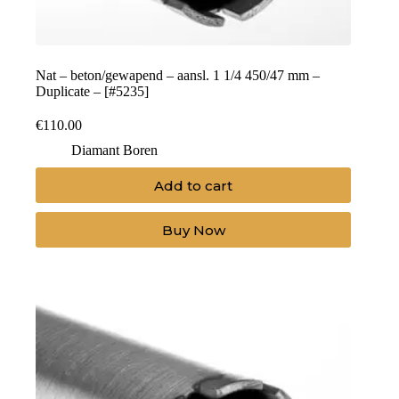
Nat – beton/gewapend – aansl. 1 1/4 450/47 mm –
Duplicate – [#5235]
€
110.00
Diamant Boren
Add to cart
Buy Now