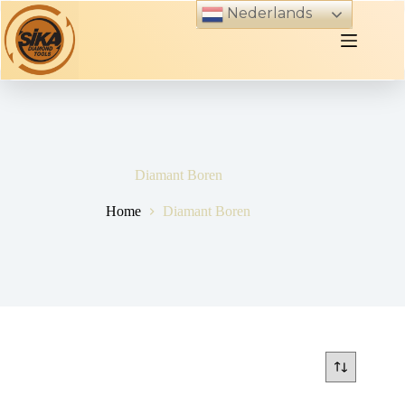
Skip
Nederlands
to
content
Diamant Boren
Home
Diamant Boren