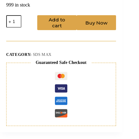
999 in stock
Drill
Add to
Buy Now
Bit
cart
50/570
sdsmax+pilot
quantity
CATEGORY:
SDS MAX
Guaranteed Safe Checkout