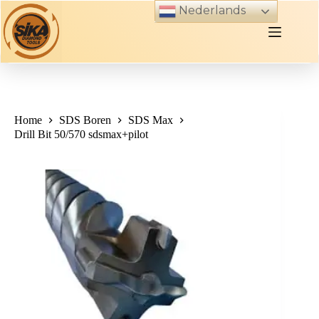
Skip
Nederlands
to
content
Home
SDS Boren
SDS Max
Drill Bit 50/570 sdsmax+pilot