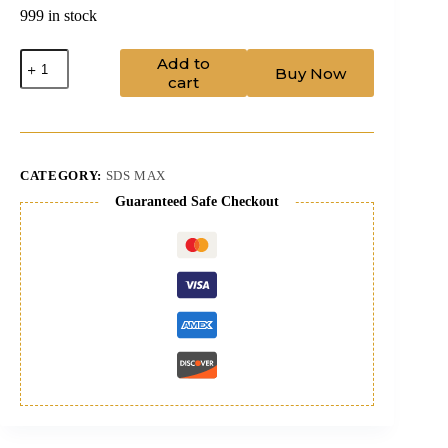
999 in stock
Drill
Add to
Buy Now
Bit
cart
37/370
sdsmax+pilot
quantity
CATEGORY:
SDS MAX
Guaranteed Safe Checkout