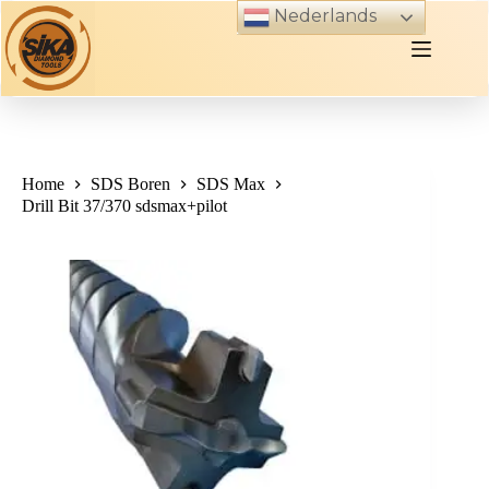
Skip
Nederlands
to
content
Home
SDS Boren
SDS Max
Drill Bit 37/370 sdsmax+pilot