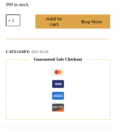
999 in stock
Drill
Add to
Buy Now
Bit
cart
26/520
sdsmax+pilot
quantity
CATEGORY:
SDS MAX
Guaranteed Safe Checkout