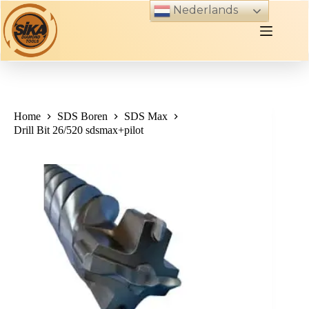
Skip
Nederlands
to
content
Home
SDS Boren
SDS Max
Drill Bit 26/520 sdsmax+pilot