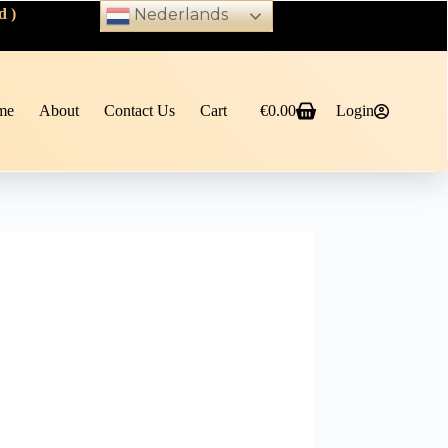
d )
Nederlands
me
About
Contact Us
Cart
€
0.00
Login
Shopping
cart