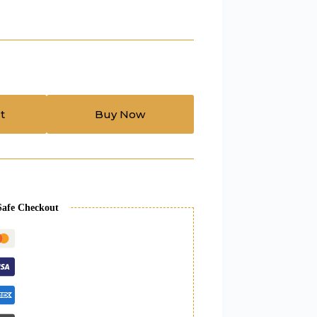
t
Buy Now
Safe Checkout