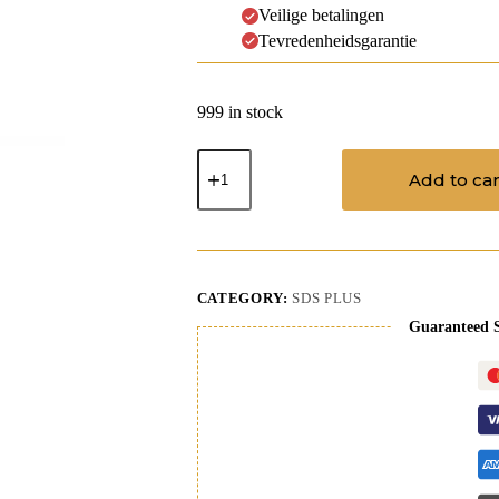
Veilige betalingen
Tevredenheidsgarantie
999 in stock
Drill
Bit
Add to car
10/110
sdsplus
+
pilot
quantity
CATEGORY:
SDS PLUS
Guaranteed 