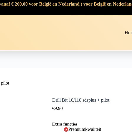
naf € 200,00 voor België en Nederland ( voor België en Nederlan
Ho
 pilot
Drill Bit 10/110 sdsplus + pilot
€
9.90
Extra functies
Premiumkwaliteit