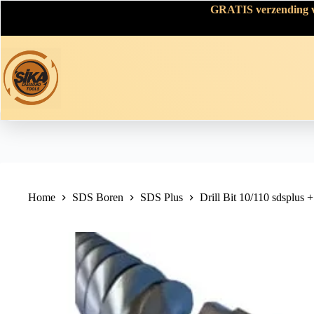
Skip
GRATIS verzending va
to
content
Home
SDS Boren
SDS Plus
Drill Bit 10/110 sdsplus +