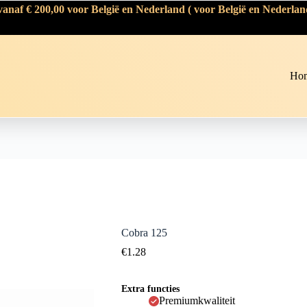
naf € 200,00 voor België en Nederland ( voor België en Nederlan
Ho
Cobra 125
€
1.28
Extra functies
Premiumkwaliteit