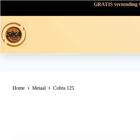
Skip
GRATIS verzending va
to
content
Home
Metaal
Cobra 125