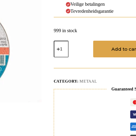
Veilige betalingen
Tevredenheidsgarantie
999 in stock
Cobra
125
Add to car
quantity
CATEGORY:
METAAL
Guaranteed 