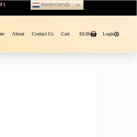
d )
Nederlands
me
About
Contact Us
Cart
€
0.00
Login
Shopping
cart