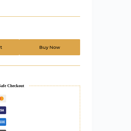
t
Buy Now
Safe Checkout