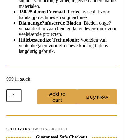
snijden van beton, graniet, tegels en andere harde
materialen.
350/25.4 mm Formaat
: Perfect geschikt voor
handslijpmachines en snijmachines.
Diamantge?nfuseerde Bladen
: Bieden onge?
venaarde duurzaamheid en lange levensduur voor
veeleisende projecten.
Hittebestendige Technologie
: Voorzien van
ventilatiegaten voor effectieve koeling tijdens
langdurig gebruik.
999 in stock
B.CED
Add to
Buy Now
350/25.4
cart
quantity
CATEGORY:
BETON/GRANIET
Guaranteed Safe Checkout